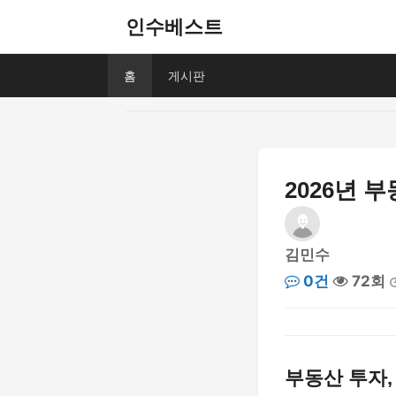
인수베스트
홈
게시판
2026년 
김민수
0건
72회
부동산 투자,