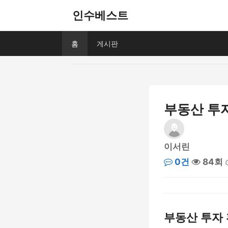
인수베스트
홈
게시판
부동산 투자
이서린
0건
84회
부동산 투자